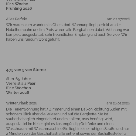
für
1 Woche
Frühling 2026
Alles Perfekt
am 02.07.2026
Wir waren zum wandern in Oberstdorf. Wohnung liegt perfekt an der
Nebelhornbahn und im Preis waren alle Bergbahnen dabei. Wohnung war
komplett ausgestattet, sehr freundlicher Empfang und auch Service. Wir
haben uns rundum wohl gefühlt.
4.75 von 5 von Sterne
älter 65 Jahre
Verreist als
Paar
für
2 Wochen
Winter 2026
Winterurlaub 2026
am 26.02.2026
Die Ferienwohnung hat 3 Zimmer und einen Balkon Richtung Süden mit
schönem Blick über die Wiesen und auf die Bergkette. Sie ist
sauber,behaglich eingerichtet und mit allem, was benötigt wird,
ausgestattet.Im Keller gibt es kostengünstig Getränke und einen
Waschraum mit Waschmaschine.Sie liegt in einer ruhigen Straße und nur
2 Minuten von der Geschäftsstraße entfernt,sowie der Bushaltestelle für