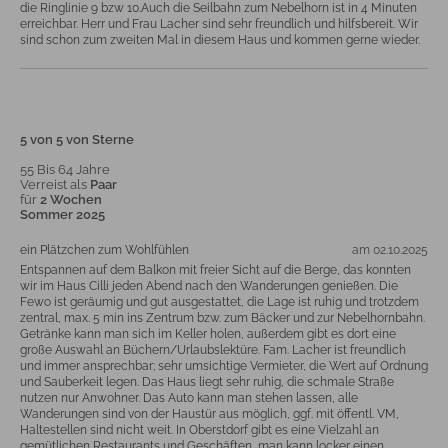
die Ringlinie 9 bzw 10.Auch die Seilbahn zum Nebelhorn ist in 4 Minuten
erreichbar. Herr und Frau Lacher sind sehr freundlich und hilfsbereit. Wir
sind schon zum zweiten Mal in diesem Haus und kommen gerne wieder.
5 von 5 von Sterne
55 Bis 64 Jahre
Verreist als
Paar
für
2 Wochen
Sommer 2025
ein Plätzchen zum Wohlfühlen
am 02.10.2025
Entspannen auf dem Balkon mit freier Sicht auf die Berge, das konnten
wir im Haus Cilli jeden Abend nach den Wanderungen genießen. Die
Fewo ist geräumig und gut ausgestattet, die Lage ist ruhig und trotzdem
zentral, max. 5 min ins Zentrum bzw. zum Bäcker und zur Nebelhornbahn.
Getränke kann man sich im Keller holen, außerdem gibt es dort eine
große Auswahl an Büchern/Urlaubslektüre. Fam. Lacher ist freundlich
und immer ansprechbar; sehr umsichtige Vermieter, die Wert auf Ordnung
und Sauberkeit legen. Das Haus liegt sehr ruhig, die schmale Straße
nutzen nur Anwohner. Das Auto kann man stehen lassen, alle
Wanderungen sind von der Haustür aus möglich, ggf. mit öffentl. VM,
Haltestellen sind nicht weit. In Oberstdorf gibt es eine Vielzahl an
gemütlichen Restaurants und Geschäften, man kann locker einen