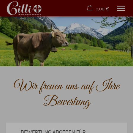
0,00 €
×
20. bis 27. August
Warenkorb ist leer
2 Erwachsene
Willkommen
Ferienwohnungen
Bewertungen
Kontakt
Wir freuen uns auf Ihre
Anfahrt
Bewertung
Tel.
08322 2113
BEWERTUNG ABGEBEN FÜR