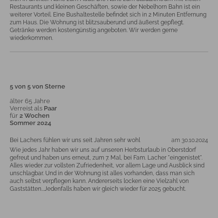
Restaurants und kleinen Geschäften, sowie der Nebelhorn Bahn ist ein
weiterer Vorteil. Eine Bushaltestelle befindet sich in 2 Minuten Entfernung
zum Haus. Die Wohnung ist blitzsauberund und äußerst gepflegt.
Getränke werden kostengünstig angeboten. Wir werden gerne
wiederkommen.
5 von 5 von Sterne
älter 65 Jahre
Verreist als
Paar
für
2 Wochen
Sommer 2024
Bei Lachers fühlen wir uns seit Jahren sehr wohl
am 30.10.2024
Wie jedes Jahr haben wir uns auf unseren Herbsturlaub in Oberstdorf
gefreut und haben uns erneut, zum 7. Mal, bei Fam. Lacher "eingenistet".
Alles wieder zur vollsten Zufriedenheit, vor allem Lage und Ausblick sind
unschlagbar. Und in der Wohnung ist alles vorhanden, dass man sich
auch selbst verpflegen kann. Andererseits locken eine Vielzahl von
Gaststätten...Jedenfalls haben wir gleich wieder für 2025 gebucht.