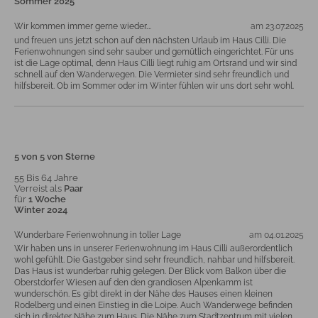
Sommer 2025
Wir kommen immer gerne wieder….
am 23.07.2025
und freuen uns jetzt schon auf den nächsten Urlaub im Haus Cilli. Die
Ferienwohnungen sind sehr sauber und gemütlich eingerichtet. Für uns
ist die Lage optimal, denn Haus Cilli liegt ruhig am Ortsrand und wir sind
schnell auf den Wanderwegen. Die Vermieter sind sehr freundlich und
hilfsbereit. Ob im Sommer oder im Winter fühlen wir uns dort sehr wohl.
5 von 5 von Sterne
55 Bis 64 Jahre
Verreist als
Paar
für
1 Woche
Winter 2024
Wunderbare Ferienwohnung in toller Lage
am 04.01.2025
Wir haben uns in unserer Ferienwohnung im Haus Cilli außerordentlich
wohl gefühlt. Die Gastgeber sind sehr freundlich, nahbar und hilfsbereit.
Das Haus ist wunderbar ruhig gelegen. Der Blick vom Balkon über die
Oberstdorfer Wiesen auf den den grandiosen Alpenkamm ist
wunderschön. Es gibt direkt in der Nähe des Hauses einen kleinen
Rodelberg und einen Einstieg in die Loipe. Auch Wanderwege befinden
sich in direkter Nähe zum Haus. Die Nähe zum Stadtzentrum mit vielen